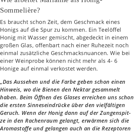
Sommelière?
Es braucht schon Zeit, dem Geschmack eines
Honigs auf die Spur zu kommen. Ein Tee­löf­fel
Honig mit Wasser gemischt, abge­deckt in einem
großen Glas, offen­bart nach einer Ruhe­zeit noch
einmal zusätz­li­che Geschmacks­nu­an­cen. Wie bei
einer Wein­pro­be können nicht mehr als 4- 6
Honige auf einmal ver­kos­tet werden.
„Das Aus­se­hen und die Farbe geben schon einen
Hin­weis, wo die Bienen den Nektar gesam­melt
haben. Beim Öffnen des Glases errei­chen uns schon
die ersten Sin­nes­ein­drü­cke über den viel­fäl­ti­gen
Geruch. Wenn der Honig dann auf der Zun­gen­spit­
ze in den Rachen­raum gelangt, erwär­men sich die
Aro­ma­stof­fe und gelan­gen auch an die Rezep­to­ren