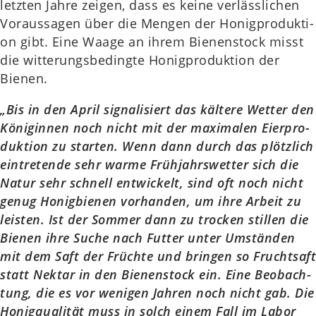
letz­ten Jahre zeigen, dass es keine ver­läss­li­chen
Vor­aus­sa­gen über die Mengen der Honig­pro­duk­ti­
on gibt. Eine Waage an ihrem Bie­nen­stock misst
die wit­te­rungs­be­ding­te Honig­pro­duk­ti­on der
Bienen.
„Bis in den April signa­li­siert das käl­te­re Wetter den
Köni­gin­nen noch nicht mit der maxi­ma­len Eier­pro­
duk­ti­on zu star­ten. Wenn dann durch das plötz­lich
ein­tre­ten­de sehr warme Früh­jahrs­wet­ter sich die
Natur sehr schnell ent­wi­ckelt, sind oft noch nicht
genug Honig­bie­nen vor­han­den, um ihre Arbeit zu
leis­ten. Ist der Sommer dann zu tro­cken stil­len die
Bienen ihre Suche nach Futter unter Umstän­den
mit dem Saft der Früch­te und brin­gen so Frucht­saft
statt Nektar in den Bie­nen­stock ein. Eine Beob­ach­
tung, die es vor weni­gen Jahren noch nicht gab. Die
Honig­qua­li­tät muss in solch einem Fall im Labor