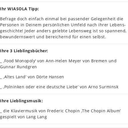
Ihr WIASOLA Tipp:
Befra­ge doch ein­fach einmal bei pas­sen­der Gele­gen­heit die
Per­so­nen in Deinem per­sön­li­chen Umfeld nach ihrer Lebens­
ge­schich­te! Jeder anders geleb­te Lebens­weg ist so span­nend,
bewun­derns­wert und berei­chernd für einen selbst.
Ihre 3 Lieb­lings­bü­cher:
_ ‚Food Mono­po­ly‘ von Ann-Helen Meyer von Bremen und
Gunnar Rund­gren
_ ‚Altes Land‘ von Dörte Hansen
_ ‚Poln­in­ken oder eine deut­sche Liebe‘ von Arno Sur­minsk
Ihre Lieb­lings­mu­sik:
_ die Kla­vier­mu­sik von Fre­de­ric Chopin ‚The Chopin Album’
gespielt von Lang Lang