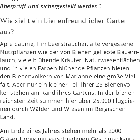
über­prüft und sicher­ge­stellt werden“.
Wie sieht ein bienenfreundlicher Garten
aus?
Apfel­bäu­me, Him­beer­sträu­cher, alte ver­ges­se­ne
Nutz­pflan­zen wie der von Bienen gelieb­te Bau­ern­
lauch, viele blü­hen­de Kräu­ter, Natur­wie­sen­flä­chen
und in vielen Farben blü­hen­de Pflan­zen bieten
den Bie­nen­völ­kern von Mari­an­ne eine große Viel­
falt. Aber nur ein klei­ner Teil ihrer 25 Bie­nen­völ­
ker stehen am Rand ihres Gar­tens. In der bie­nen­
reichs­ten Zeit summen hier über 25.000 Flug­bie­
nen durch Wälder und Wiesen im Ber­gi­schen
Land.
Am Ende eines Jahres stehen mehr als 2000
Gläser Honig mit ver­schie­de­nen Geschmacks­nu­