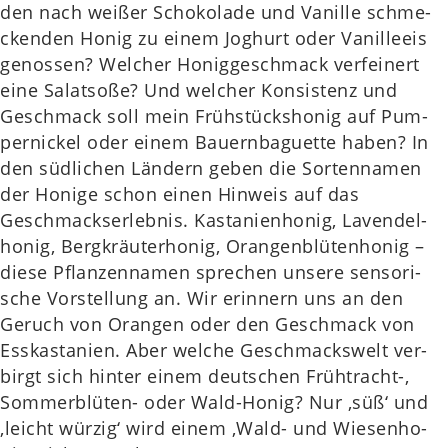
den nach weißer Scho­ko­la­de und Vanil­le schme­
cken­den Honig zu einem Joghurt oder Vanil­le­eis
genos­sen? Wel­cher Honig­ge­schmack ver­fei­nert
eine Salat­so­ße? Und wel­cher Kon­sis­tenz und
Geschmack soll mein Früh­stücks­ho­nig auf Pum­
per­ni­ckel oder einem Bau­ern­ba­guette haben? In
den süd­li­chen Län­dern geben die Sor­ten­na­men
der Honige schon einen Hin­weis auf das
Geschmacks­er­leb­nis. Kas­ta­ni­en­ho­nig, Laven­del­
ho­nig, Berg­kräu­ter­ho­nig, Oran­gen­blü­ten­ho­nig –
diese Pflan­zen­na­men spre­chen unsere sen­so­ri­
sche Vor­stel­lung an. Wir erin­nern uns an den
Geruch von Oran­gen oder den Geschmack von
Ess­kas­ta­ni­en. Aber welche Geschmacks­welt ver­
birgt sich hinter einem deut­schen Früh­tracht-,
Som­mer­blü­ten- oder Wald-Honig? Nur ‚süß‘ und
‚leicht würzig‘ wird einem ‚Wald- und Wie­sen­ho­