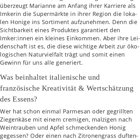
über­zeugt Mari­an­ne am Anfang ihrer Kar­rie­re als
Imke­rin die Super­märk­te in ihrer Region die loka­
len Honige ins Sor­ti­ment auf­zu­neh­men. Denn die
Sicht­bar­keit eines Pro­duk­tes garan­tiert den
Imker:innen ein klei­nes Ein­kom­men. Aber ihre Lei­
den­schaft ist es, die diese wich­ti­ge Arbeit zur öko­
lo­gi­schen Natur­viel­falt trägt und somit einen
Gewinn für uns alle gene­riert.
Was beinhaltet italienische und
französische Kreativität & Wertschätzung
des Essens?
Wer hat schon einmal Par­me­san oder gegrill­ten
Zie­gen­kä­se mit einem cre­mi­gen, mal­zi­gen nach
Wein­trau­ben und Apfel schme­cken­den Honig
geges­sen? Oder einen nach Zitro­nen­grass duf­ten­