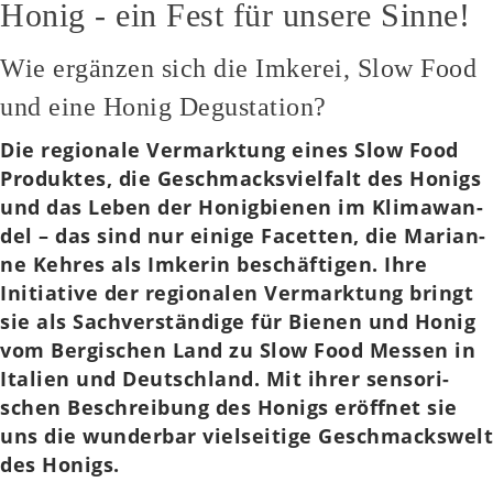
Honig - ein Fest für unsere Sinne!
Wie ergänzen sich die Imkerei, Slow Food
und eine Honig Degustation?
Die regio­na­le Ver­mark­tung eines Slow Food
Pro­duk­tes, die Geschmacks­viel­falt des Honigs
und das Leben der Honig­bie­nen im Kli­ma­wan­
del – das sind nur einige Facet­ten, die Mari­an­
ne Kehres als Imke­rin beschäf­ti­gen. Ihre
Initia­ti­ve der regio­na­len Ver­mark­tung bringt
sie als Sach­ver­stän­di­ge für Bienen und Honig
vom Ber­gi­schen Land zu Slow Food Messen in
Ita­li­en und Deutsch­land. Mit ihrer sen­so­ri­
schen Beschrei­bung des Honigs eröff­net sie
uns die wun­der­bar viel­sei­ti­ge Geschmacks­welt
des Honigs.