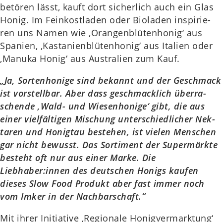
betö­ren lässt, kauft dort sicher­lich auch ein Glas
Honig. Im Fein­kost­la­den oder Bio­la­den inspi­rie­
ren uns Namen wie ‚Oran­gen­blü­ten­ho­nig‘ aus
Spa­ni­en, ‚Kas­ta­ni­en­blü­ten­ho­nig‘ aus Ita­li­en oder
‚Manuka Honig‘ aus Aus­tra­li­en zum Kauf.
„Ja, Sor­ten­ho­ni­ge sind bekannt und der Geschmack
ist vor­stell­bar. Aber dass geschmack­lich über­ra­
schen­de ‚Wald- und Wie­sen­ho­ni­ge‘ gibt, die aus
einer viel­fäl­ti­gen Mischung unter­schied­li­cher Nek­
taren und Honig­tau bestehen, ist vielen Men­schen
gar nicht bewusst. Das Sor­ti­ment der Super­märk­te
besteht oft nur aus einer Marke. Die
Liebhaber:innen des deut­schen Honigs kaufen
dieses Slow Food Pro­dukt aber fast immer noch
vom Imker in der Nach­bar­schaft.“
Mit ihrer Initia­ti­ve ‚Regio­na­le Honig­ver­mark­tung‘