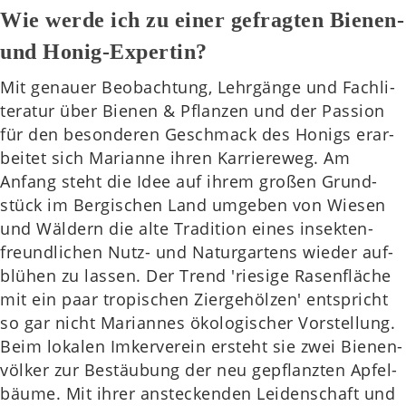
Wie werde ich zu einer gefragten Bienen-
und Honig-Expertin?
Mit genau­er Beob­ach­tung, Lehr­gän­ge und Fach­li­
te­ra­tur über Bienen & Pflan­zen und der Pas­si­on
für den beson­de­ren Geschmack des Honigs erar­
bei­tet sich Mari­an­ne ihren Kar­rie­re­weg. Am
Anfang steht die Idee auf ihrem großen Grund­
stück im Ber­gi­schen Land umge­ben von Wiesen
und Wäl­dern die alte Tra­di­ti­on eines insek­ten­
freund­li­chen Nutz- und Natur­gar­tens wieder auf­
blü­hen zu lassen. Der Trend 'rie­si­ge Rasen­flä­che
mit ein paar tro­pi­schen Zier­ge­höl­zen' ent­spricht
so gar nicht Mari­an­nes öko­lo­gi­scher Vor­stel­lung.
Beim loka­len Imker­ver­ein ersteht sie zwei Bie­nen­
völ­ker zur Bestäu­bung der neu gepflanz­ten Apfel­
bäu­me. Mit ihrer anste­cken­den Lei­den­schaft und