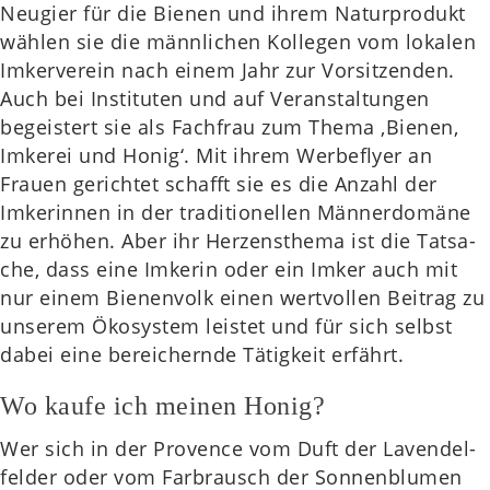
Neu­gier für die Bienen und ihrem Natur­pro­dukt
wählen sie die männ­li­chen Kol­le­gen vom loka­len
Imker­ver­ein nach einem Jahr zur Vor­sit­zen­den.
Auch bei Insti­tu­ten und auf Ver­an­stal­tun­gen
begeis­tert sie als Fach­frau zum Thema ‚Bienen,
Imke­rei und Honig‘. Mit ihrem Wer­be­fly­er an
Frauen gerich­tet schafft sie es die Anzahl der
Imke­rin­nen in der tra­di­tio­nel­len Män­ner­do­mä­ne
zu erhö­hen. Aber ihr Her­zens­the­ma ist die Tat­sa­
che, dass eine Imke­rin oder ein Imker auch mit
nur einem Bie­nen­volk einen wert­vol­len Bei­trag zu
unse­rem Öko­sys­tem leis­tet und für sich selbst
dabei eine berei­chern­de Tätig­keit erfährt.
Wo kaufe ich meinen Honig?
Wer sich in der Pro­vence vom Duft der Laven­del­
fel­der oder vom Farb­rausch der Son­nen­blu­men