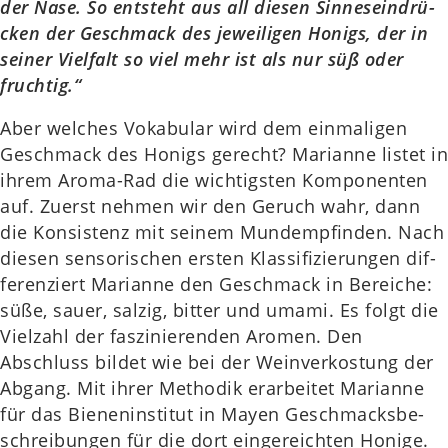
der Nase. So ent­steht aus all diesen Sin­nes­ein­drü­
cken der Geschmack des jewei­li­gen Honigs, der in
seiner Viel­falt so viel mehr ist als nur süß oder
fruch­tig.“
Aber wel­ches Voka­bu­lar wird dem ein­ma­li­gen
Geschmack des Honigs gerecht? Mari­an­ne listet in
ihrem Aroma-Rad die wich­tigs­ten Kom­po­nen­ten
auf. Zuerst nehmen wir den Geruch wahr, dann
die Kon­sis­tenz mit seinem Mund­emp­fin­den. Nach
diesen sen­so­ri­schen ersten Klas­si­fi­zie­run­gen dif­
fe­ren­ziert Mari­an­ne den Geschmack in Berei­che:
süße, sauer, salzig, bitter und umami. Es folgt die
Viel­zahl der fas­zi­nie­ren­den Aromen. Den
Abschluss bildet wie bei der Wein­ver­kos­tung der
Abgang. Mit ihrer Metho­dik erar­bei­tet Mari­an­ne
für das Bie­nen­in­sti­tut in Mayen Geschmacks­be­
schrei­bun­gen für die dort ein­ge­reich­ten Honige.