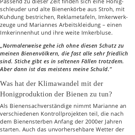
Pas­send zu dieser Zeit finden sich eine Honig­
schleu­der und alte Bie­nen­kör­be aus Stroh, mit
Kuh­dung bestri­chen, Rekla­me­ta­feln, Imker­werk­
zeu­ge und Mari­an­nes Arbeits­klei­dung – einen
Imke­rin­nen­hut und ihre weite Imker­blu­se.
„Nor­ma­ler­wei­se gehe ich ohne diesen Schutz zu
meinen Bie­nen­völ­kern, die fast alle sehr fried­lich
sind. Stiche gibt es in sel­te­nen Fällen trotz­dem.
Aber dann ist das meis­tens meine Schuld.“
Was hat der Klimawandel mit der
Honigproduktion der Bienen zu tun?
Als Bie­nen­sach­ver­stän­di­ge nimmt Mari­an­ne an
ver­schie­de­nen Kon­troll­pro­jek­ten teil, die nach
dem Bie­nen­ster­ben Anfang der 2000er Jahren
star­ten. Auch das unvor­her­seh­ba­re Wetter der