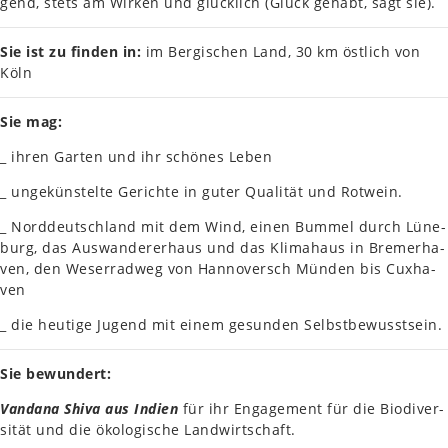
gend, stets am Wirken und glück­lich (Glück gehabt, sagt sie).
Sie ist zu finden in:
im Ber­gi­schen Land, 30 km öst­lich von
Köln
Sie mag:
_ ihren Garten und ihr schö­nes Leben
_ unge­küns­tel­te Gerich­te in guter Qua­li­tät und Rot­wein.
_ Nord­deutsch­land mit dem Wind, einen Bummel durch Lüne­
burg, das Aus­wan­der­er­haus und das Kli­ma­haus in Bre­mer­ha­
ven, den Weser­rad­weg von Han­no­versch Münden bis Cux­ha­
ven
_ die heu­ti­ge Jugend mit einem gesun­den Selbst­be­wusst­sein.
Sie bewun­dert:
Van­da­na Shiva aus Indien
für ihr Enga­ge­ment für die Bio­di­ver­
si­tät und die öko­lo­gi­sche Land­wirt­schaft.