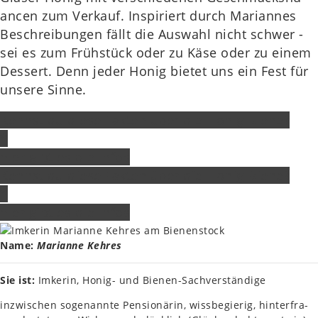
an­cen zum Ver­kauf. Inspi­riert durch Mari­an­nes
Beschrei­bun­gen fällt die Aus­wahl nicht schwer -
sei es zum Früh­stück oder zu Käse oder zu einem
Des­sert. Denn jeder Honig bietet uns ein Fest für
unsere Sinne.
Kennst du diese Fakten über die Honig Biene?
*
hier gibt es die Infos
Kennst du diese Fakten über die Honig Biene?
*
hier gibt es die Infos
Name:
Mari­an­ne Kehres
Sie ist:
Imke­rin, Honig- und Bienen-Sach­ver­stän­di­ge
inzwi­schen soge­nann­te Pen­sio­nä­rin, wiss­be­gie­rig, hin­ter­fra­