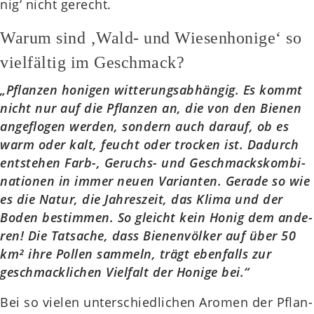
nig‘ nicht gerecht.
Warum sind ‚Wald- und Wiesenhonige‘ so
vielfältig im Geschmack?
„Pflan­zen honi­gen wit­te­rungs­ab­hän­gig. Es kommt
nicht nur auf die Pflan­zen an, die von den Bienen
ange­flo­gen werden, son­dern auch darauf, ob es
warm oder kalt, feucht oder tro­cken ist. Dadurch
ent­ste­hen Farb-, Geruchs- und Geschmacks­kom­bi­
na­tio­nen in immer neuen Vari­an­ten. Gerade so wie
es die Natur, die Jah­res­zeit, das Klima und der
Boden bestim­men. So gleicht kein Honig dem ande­
ren! Die Tat­sa­che, dass Bie­nen­völ­ker auf über 50
km² ihre Pollen sam­meln, trägt eben­falls zur
geschmack­li­chen Viel­falt der Honige bei.“
Bei so vielen unter­schied­li­chen Aromen der Pflan­