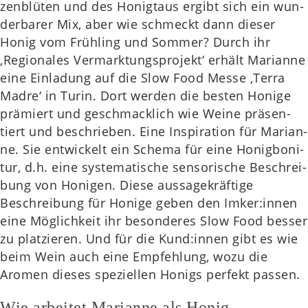
zen­blü­ten und des Honig­taus ergibt sich ein wun­
der­ba­rer Mix, aber wie schmeckt dann dieser
Honig vom Früh­ling und Sommer? Durch ihr
‚Regio­na­les Ver­mark­tungs­pro­jekt‘ erhält Mari­an­ne
eine Ein­la­dung auf die Slow Food Messe ‚Terra
Madre‘ in Turin. Dort werden die besten Honige
prä­miert und geschmack­lich wie Weine prä­sen­
tiert und beschrie­ben. Eine Inspi­ra­ti­on für Mari­an­
ne. Sie ent­wi­ckelt ein Schema für eine Honig­bo­ni­
tur, d.h. eine sys­te­ma­ti­sche sen­so­ri­sche Beschrei­
bung von Honi­gen. Diese aus­sa­ge­kräf­ti­ge
Beschrei­bung für Honige geben den Imker:innen
eine Mög­lich­keit ihr beson­de­res Slow Food besser
zu plat­zie­ren. Und für die Kund:innen gibt es wie
beim Wein auch eine Emp­feh­lung, wozu die
Aromen dieses spe­zi­el­len Honigs per­fekt passen.
Wie arbeitet Marianne als Honig-