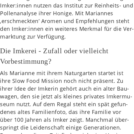
Imker:innen nutzen das Insti­tut zur Rein­heits- und
Pol­len­ana­ly­se ihrer Honige. Mit Mari­an­nes
‚erschmeck­ten‘ Aromen und Emp­feh­lun­gen steht
den Imker:innen ein wei­te­res Merk­mal für die Ver­
mark­tung zur Ver­fü­gung.
Die Imkerei - Zufall oder vielleicht
Vorbestimmung?
Als Mari­an­ne mit ihrem Natur­gar­ten star­tet ist
ihre Slow Food Mis­si­on noch nicht prä­sent. Zu
ihrer Idee der Imke­rin gehört auch ein alter Bau­
wa­gen, den sie jetzt als klei­nes pri­va­tes Imker­mu­
se­um nutzt. Auf dem Regal steht ein spät gefun­
de­nes altes Fami­li­en­fo­to, das ihre Fami­lie vor
über 100 Jahren als Imker zeigt. Manch­mal über­
springt die Lei­den­schaft einige Gene­ra­tio­nen.